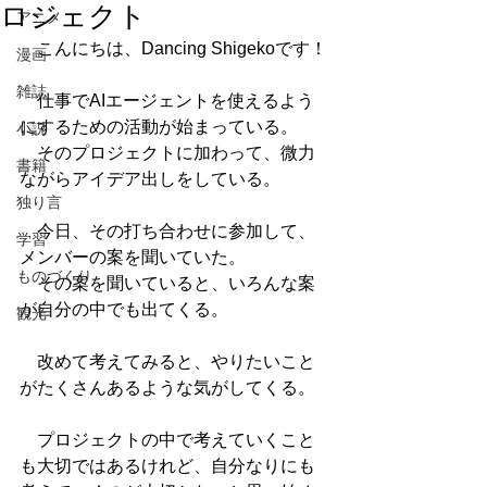
ロジェクト
アニメ
　こんにちは、Dancing Shigekoです！
漫画
雑誌
　仕事でAIエージェントを使えるよう
にするための活動が始まっている。
小説
　そのプロジェクトに加わって、微力
書籍
ながらアイデア出しをしている。
独り言
　今日、その打ち合わせに参加して、
学習
メンバーの案を聞いていた。
ものづくり
　その案を聞いていると、いろんな案
が自分の中でも出てくる。
観光
　改めて考えてみると、やりたいこと
がたくさんあるような気がしてくる。
　プロジェクトの中で考えていくこと
も大切ではあるけれど、自分なりにも