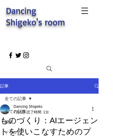
Dancing
Shigeko's room
記事
全ての記事
Dancing Shigeko
全ての記事
7月8日
読了時間: 1分
ものづくり：AIエージェン
映画
トを使いこなすためのプ
ドラマ