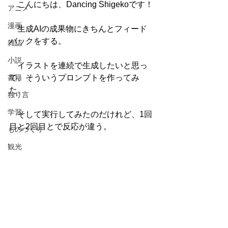
　こんにちは、Dancing Shigekoです！
アニメ
漫画
　生成AIの成果物にきちんとフィード
バックをする。
雑誌
小説
　イラストを連続で生成したいと思っ
書籍
て、そういうプロンプトを作ってみ
た。
独り言
学習
　そして実行してみたのだけれど、1回
目と2回目とで反応が違う。
ものづくり
観光