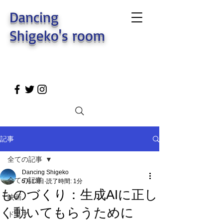
Dancing
Shigeko's room
記事
全ての記事
Dancing Shigeko
全ての記事
5月13日
読了時間: 1分
ものづくり：生成AIに正し
映画
く動いてもらうために
ドラマ