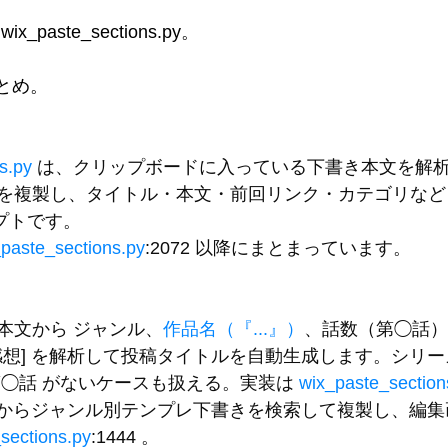
paste_sections.py。
まとめ。
s.py
 は、クリップボードに入っている下書き本文を解析
を複製し、タイトル・本文・前回リンク・カテゴリなど
クリプトです。
paste_sections.py
:2072 以降にまとまっています。
本文から 
ジャンル
、
作品名（『...』）
、
話数（第◯話）
感想]
 を解析して投稿タイトルを自動生成します。シリー
第◯話
 がないケースも扱える。実装は 
wix_paste_section
一覧からジャンル別テンプレ下書きを検索して複製し、編
sections.py
:1444 。