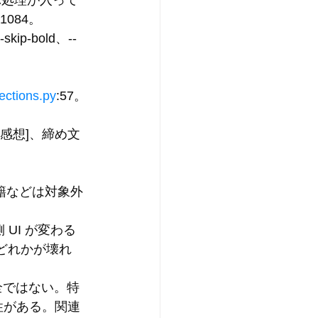
ぶ処理が入って
:1084。
--skip-bold
、
--
ections.py
:57。
[感想]
、締め文
書籍などは対象外
UI が変わる
のどれかが壊れ
全ではない。特
性がある。関連