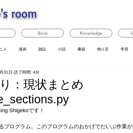
's room
e
Book
Knowledge
S
ニメ
漫画
雑誌
小説
書籍
独り言
学習
3月31日
読了時間: 4分
り：現状まとめ
e_sections.py
g Shigekoです！
るプログラム。このプログラムのおかげでだいぶ作業が