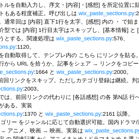
トルを自動入力し、序文・
[内容]
・
[感想]
 を所定位置に
トもある程度補正。呼び出しは 
wix_paste_sections.py
:
。通常回は 
[内容]
 直下1行を太字、
[感想]
 内の 
・
 で始
介型では 
[内容]
 1行目太字はスキップし、
[基本情報]
 と 
うとする。関連処理は 
wix_paste_sections.py
:576、
ons.py
:1120。
を自動取得して、テンプレ内の 
こちら
 にリンクを貼る
から URL を拾うか、
記事をシェア → リンクをコピー
e_sections.py
:1664 と 
wix_paste_sections.py
:2000。
は前回リンクをスキップ。ただしカテゴリ登録は継続。判
ctions.py
:2003。
では、前回リンクの代わりに 
[各話感想]
 の各 
第N話
 行
がある。実装
ctions.py
:1370 と 
wix_paste_sections.py
:2161 以降。
テゴリー
 をジャンルに応じて自動選択可能。
国内ドラマ/
 → アニメ
、
映画 → 映画
。実装は 
wix_paste_sections.p