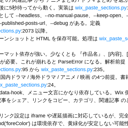
定
 の 
関連記事
 から 
アニメまとめ
 / 
ドラマまとめ
 を選
後に5秒待ってから動く。実装は 
wix_paste_sections.py
として 
--headless
、
--no-manual-pause
、
--keep-open
、
--published-posts-url
、
--debug
 がある。定義
ctions.py
:2073 以降。
ンショットと HTML を保存可能。処理は 
wix_paste_s
ーマット依存が強い。少なくとも 
『作品名』
、
[内容]
、
 が必要。これが崩れると 
ParseError
 になる。解析前提
ctions.py
:95 から 
wix_paste_sections.py
:235。
 
国内ドラマ / 海外ドラマ / アニメ / 映画
 の4つ前提。
ix_paste_sections.py
:24。
data-hook
、メニュー文言にかなり依存している。Wix 側 
記事をシェア
、
リンクをコピー
、
カテゴリ
、
関連記事
 
ンク設定は iframe や遅延描画に対応しているが、完
'foreColor')
 は環境依存で、黄緑化が安定しない可能