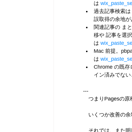
は 
wix_paste_se
過去記事検索は
誤取得の余地が
関連記事の 
ま
移や 
記事を選
は 
wix_paste_se
Mac 前提。
pbpa
は 
wix_paste_se
Chrome の
イン済みでない
---
　つまりPagesの
　いくつか改善の余
　それでは、また明