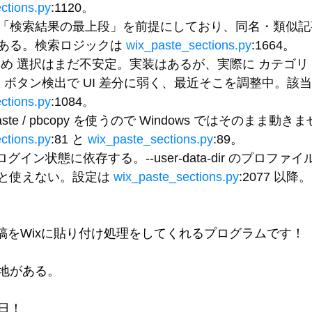
ctions.py
:1120。
「検索結果の最上段」を前提にしており、同名・類似記
ある。検索ロジックは 
wix_paste_sections.py
:1664。
とめ
 選択はまだ不安定。実装はあるが、実際に 
カテゴリ
択
 ボタン検出で UI 差分に弱く、最近そこを調整中。該当
ctions.py
:1084。
ste
 / 
pbcopy
 を使うので Windows ではそのまま動き
ctions.py
:81 と 
wix_paste_sections.py
:89。
既存ログイン状態に依存する。
--user-data-dir
 のプロファイル
と使えない。設定は 
wix_paste_sections.py
:2077 以降。
原稿をWixに貼り付け処理をしてくれるプログラムです！
地がある。
日！