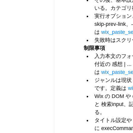
その後、
基本設
いる。カテゴリ
実行オプション
skip-prev-link
、
は 
wix_paste_se
失敗時はスクリー
制限事項
入力本文のフォ
付近の 
感想 | ...
は 
wix_paste_se
ジャンルは現状
です。定義は 
w
Wix の DOM や 
と 
検索input
、
る。
タイトル設定やリ
に 
execCommand(