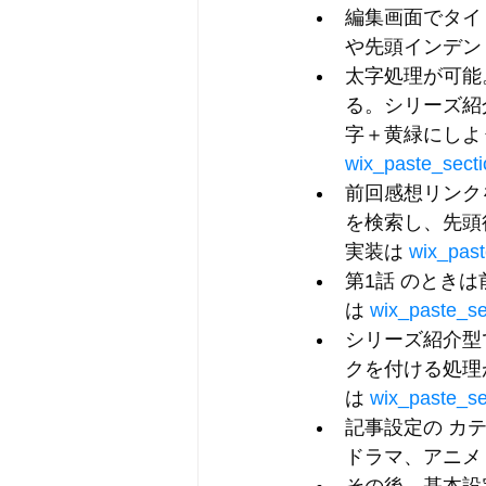
編集画面でタイ
や先頭インデン
太字処理が可能
る。シリーズ紹
字＋黄緑にしよ
wix_paste_secti
前回感想リンク
を検索し、先頭行
実装は 
wix_past
第1話
 のとき
は 
wix_paste_se
シリーズ紹介型
クを付ける処理
は 
wix_paste_se
記事設定の 
カ
ドラマ
、
アニメ