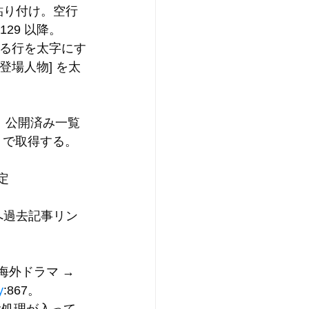
貼り付け。空行
2129 以降。
まる行を太字にす
[登場人物]
 を太
。公開済み一覧
 で取得する。
定
へ過去記事リン
海外ドラマ → 
y
:867。