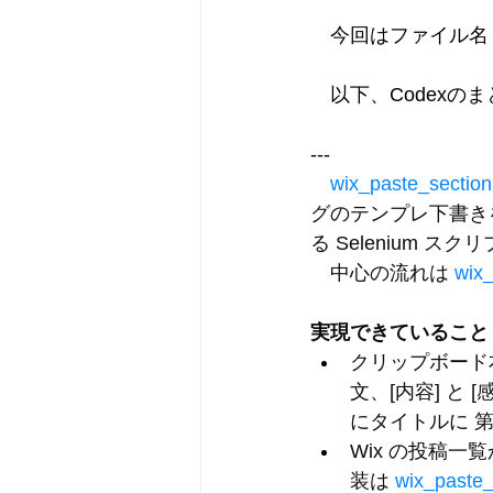
　今回はファイル名 wix_
　以下、Codexの
---
　wix_paste_section
グのテンプレ下書き
る Selenium ス
　中心の流れは 
wix_
実現できていること
クリップボード
文、
[内容]
 と 
[
にタイトルに 
Wix の投稿
装は 
wix_paste_