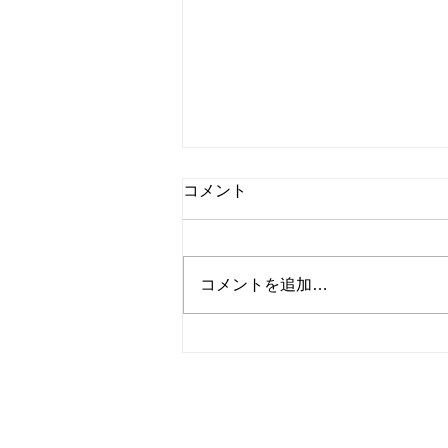
コメント
コメントを追加…
ものづくり：やっておきたか
った処理を追加
© 2023
Wix.com
サイト名
を使って作成され
当サイトの内容、テキスト、画像等の無断転載