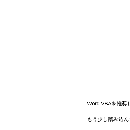
　Word VBAを推
　もう少し踏み込ん