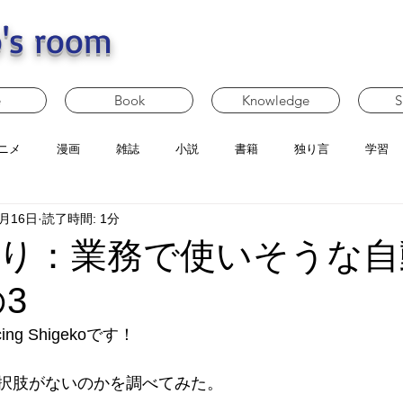
's room
e
Book
Knowledge
S
ニメ
漫画
雑誌
小説
書籍
独り言
学習
1月16日
読了時間: 1分
り：業務で使いそうな自
3
g Shigekoです！
択肢がないのかを調べてみた。