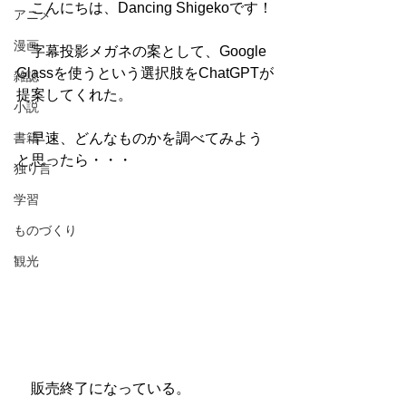
　こんにちは、Dancing Shigekoです！
アニメ
漫画
　字幕投影メガネの案として、Google 
Glassを使うという選択肢をChatGPTが
雑誌
提案してくれた。
小説
書籍
　早速、どんなものかを調べてみよう
と思ったら・・・
独り言
学習
ものづくり
観光
　販売終了になっている。