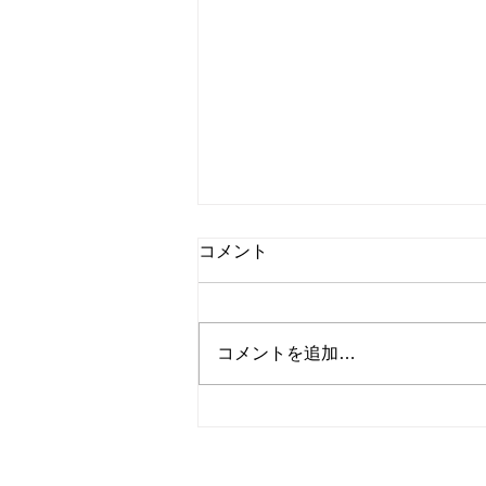
コメント
コメントを追加…
ものづくり：使えば使うほど
直したい箇所が出てくる
© 2023
Wix.com
サイト名
を使って作成され