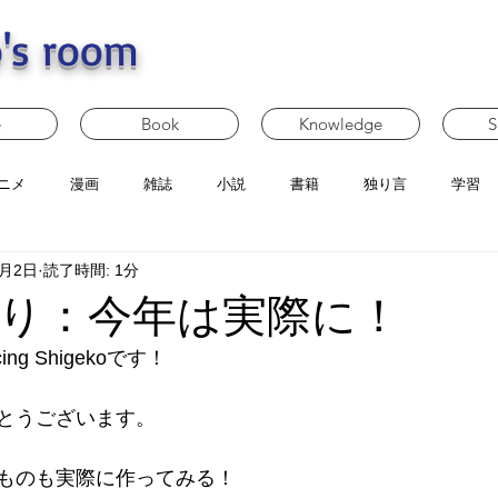
's room
e
Book
Knowledge
S
ニメ
漫画
雑誌
小説
書籍
独り言
学習
1月2日
読了時間: 1分
り：今年は実際に！
g Shigekoです！
とうございます。
ものも実際に作ってみる！