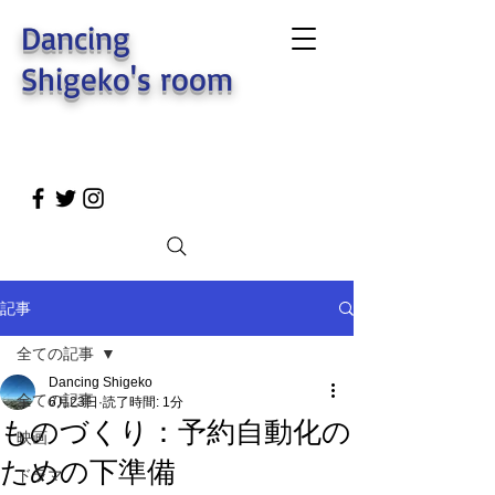
Dancing
Shigeko's room
記事
全ての記事
Dancing Shigeko
全ての記事
6月23日
読了時間: 1分
ものづくり：予約自動化の
映画
ための下準備
ドラマ