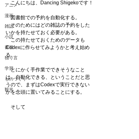
　こんにちは、Dancing Shigekoです！
アニメ
漫画
　図書館での予約を自動化する。
　そのためにはどの雑誌の予約をした
雑誌
いかを持たせておく必要がある。
小説
　この持たせておくためのデータも
書籍
Codexに作らせてみようかと考え始め
る。
独り言
学習
　とにかく手作業でできそうなこと
は、自動化できる、ということだと思
ものづくり
うので、まずはCodexで実行できない
観光
かを念頭に置いてみることにする。
　そして