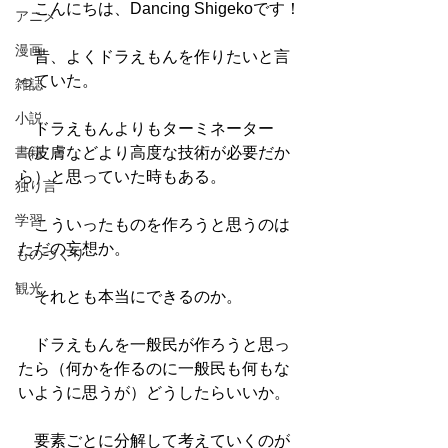
　こんにちは、Dancing Shigekoです！
アニメ
漫画
　昔、よくドラえもんを作りたいと言
っていた。
雑誌
小説
　ドラえもんよりもターミネーター
書籍
（皮膚などより高度な技術が必要だか
ら）と思っていた時もある。
独り言
学習
　こういったものを作ろうと思うのは
ただの妄想か。
ものづくり
観光
　それとも本当にできるのか。
　ドラえもんを一般民が作ろうと思っ
たら（何かを作るのに一般民も何もな
いように思うが）どうしたらいいか。
　要素ごとに分解して考えていくのが