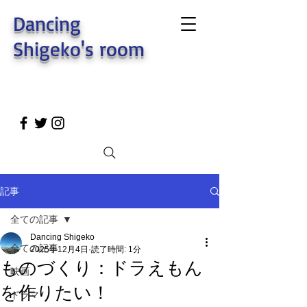
Dancing
Shigeko's room
記事
全ての記事
Dancing Shigeko
全ての記事
2025年12月4日
読了時間: 1分
ものづくり：ドラえもん
映画
を作りたい！
ドラマ