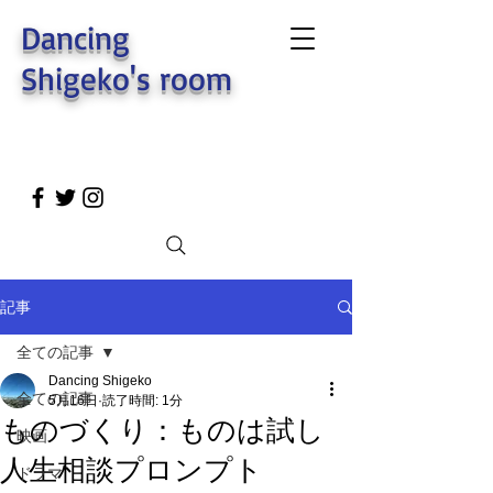
Dancing
Shigeko's room
記事
全ての記事
Dancing Shigeko
全ての記事
5月16日
読了時間: 1分
ものづくり：ものは試し
映画
人生相談プロンプト
ドラマ