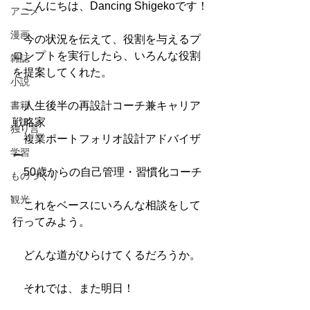
　こんにちは、Dancing Shigekoです！
アニメ
漫画
　今の状況を伝えて、役割を与えるプ
ロンプトを実行したら、いろんな役割
雑誌
を提案してくれた。
小説
書籍
人生後半の再設計コーチ兼キャリア
戦略家
独り言
　複業ポートフォリオ設計アドバイザ
学習
ー
　50歳からの自己管理・習慣化コーチ
ものづくり
観光
　これをベースにいろんな相談をして
行ってみよう。
　どんな道がひらけてくるだろうか。
　それでは、また明日！