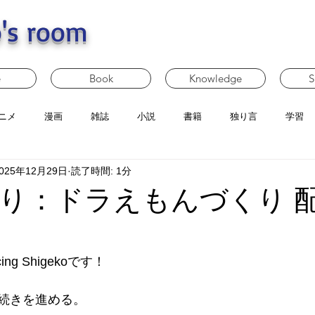
's room
e
Book
Knowledge
S
ニメ
漫画
雑誌
小説
書籍
独り言
学習
025年12月29日
読了時間: 1分
り：ドラえもんづくり 
g Shigekoです！
続きを進める。