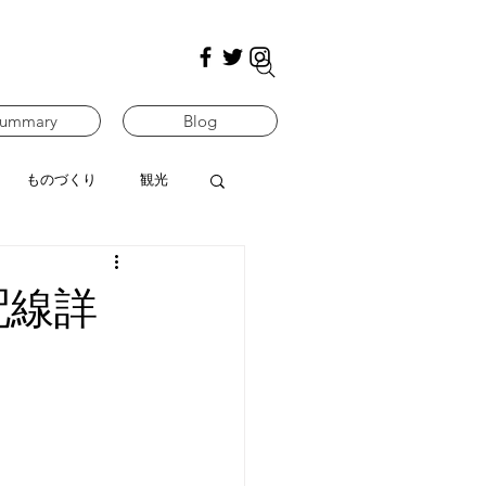
ummary
Blog
ものづくり
観光
配線詳